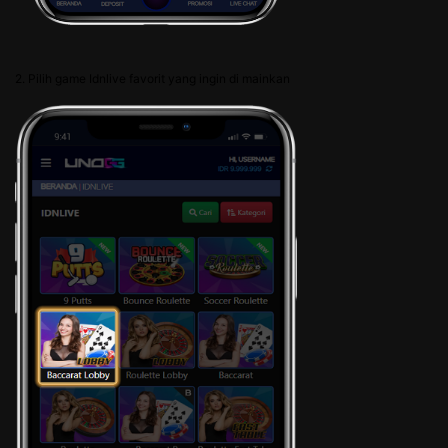
2. Pilih game Idnlive favorit yang ingin di mainkan