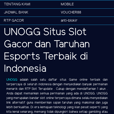
TENTANG KAMI
MOBILE
JADWAL BANK
VOUCHER88
RTP GACOR
anti-blokir
UNOGG Situs Slot
Gacor dan Taruhan
Esports Terbaik di
Indonesia
UNOGG
adalah salah satu daftar situs Game online terbaik dan
terpercaya di seluruh indonesia dengan menyediakan banyak permainan
menarik dan RTP Slot Terupdate . Cukup dengan mendaftarkan 1 akun .
Anda dapat memainkan semua permainan yang ada di UNOGG. UNOGG
yang merupakan bandar slot online terpercaya dimana selalu menyediakan
link alternatif guna memberikan sajian taruhan yang maksimal dan juga
lebih berkualitas. Di era kemajuan teknologi yang kian pesat seperti yang
kita kenal sekarang, memang tidak dipungkiri bahwa setiap gambling atau