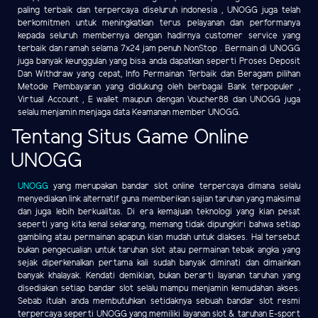
paling terbaik dan terpercaya diseluruh indonesia , UNOGG juga telah
berkomitmen untuk meningkatkan terus pelayanan dan performanya
kepada seluruh membernya dengan hadirnya customer service yang
terbaik dan ramah selama 7x24 jam penuh NonStop . Bermain di UNOGG
juga banyak keunggulan yang bisa anda dapatkan seperti Proses Deposit
Dan Withdraw yang cepat, Info Permainan Terbaik dan Beragam pilihan
Metode Pembayaran yang didukung oleh berbagai Bank terpopuler ,
Virtual Account , E wallet maupun dengan Voucher88 dan UNOGG juga
selalu menjamin menjaga data Keamanan member UNOGG.
Tentang Situs Game Online
UNOGG
UNOGG
yang merupakan bandar slot online terpercaya dimana selalu
menyediakan link alternatif guna memberikan sajian taruhan yang maksimal
dan juga lebih berkualitas. Di era kemajuan teknologi yang kian pesat
seperti yang kita kenal sekarang, memang tidak dipungkiri bahwa setiap
gambling atau permainan apapun kian mudah untuk diakses. Hal tersebut
bukan pengecualian untuk taruhan slot atau permainan tebak angka yang
sejak diperkenalkan pertama kali sudah banyak diminati dan dimainkan
banyak khalayak. Kendati demikian, bukan berarti layanan taruhan yang
disediakan setiap bandar slot selalu mampu menjamin kemudahan akses.
Sebab itulah anda membutuhkan setidaknya sebuah bandar slot resmi
terpercaya seperti UNOGG yang memiliki layanan slot & taruhan E-sport