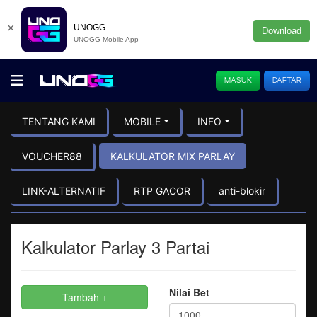
×
UNOGG
Download
UNOGG Mobile App
MASUK
DAFTAR
TENTANG KAMI
MOBILE
INFO
VOUCHER88
KALKULATOR MIX PARLAY
LINK-ALTERNATIF
RTP GACOR
anti-blokir