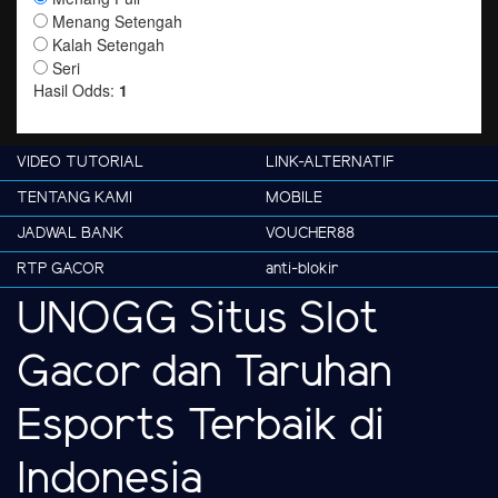
VIDEO TUTORIAL
LINK-ALTERNATIF
TENTANG KAMI
MOBILE
JADWAL BANK
VOUCHER88
RTP GACOR
anti-blokir
UNOGG Situs Slot
Gacor dan Taruhan
Esports Terbaik di
Indonesia