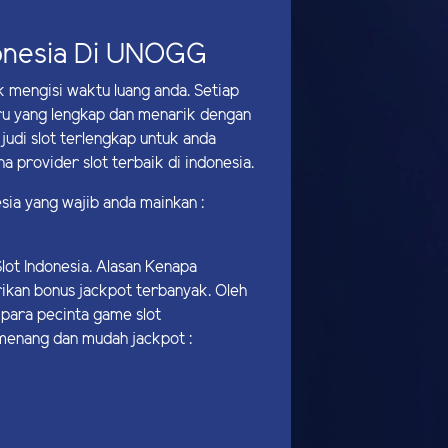
donesia Di UNOGG
k mengisi waktu luang anda. Setiap
ru yang lengkap dan menarik dengan
judi slot terlengkap untuk anda
 provider slot terbaik di indonesia.
esia yang wajib anda mainkan :
Slot Indonesia. Alasan Kenapa
rikan bonus jackpot terbanyak. Oleh
para pecinta game slot
menang dan mudah jackpot :