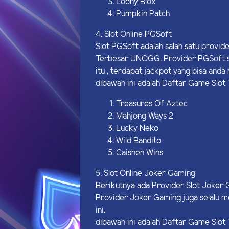
Loony Blox
Pumpkin Patch
4. Slot Online PGSoft
Slot PGSoft adalah salah satu provider
Terbesar UNOGG. Provider PGSoft se
itu , terdapat jackpot yang bisa an
dibawah ini adalah Daftar Game Slo
Treasures Of Aztec
Mahjong Ways 2
Lucky Neko
Wild Bandito
Caishen Wins
5. Slot Online Joker Gaming
Berikutnya ada Provider Slot Joker G
Provider Joker Gaming juga selalu m
ini.
dibawah ini adalah Daftar Game Slo