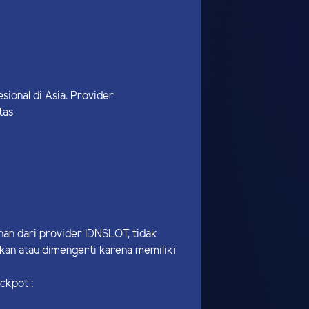
ional di Asia. Provider
tas
inan dari provider IDNSLOT, tidak
nkan atau dimengerti karena memiliki
ckpot :