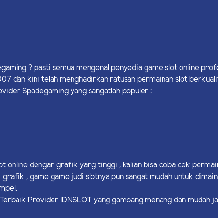
gaming ? pasti semua mengenal penyedia game slot online profes
07 dan kini telah menghadirkan ratusan permainan slot berkuali
ovider Spadegaming yang sangatlah populer :
t online dengan grafik yang tinggi , kalian bisa coba cek perma
 grafik , game game judi slotnya pun sangat mudah untuk dimai
mpel.
t Terbaik Provider IDNSLOT yang gampang menang dan mudah ja