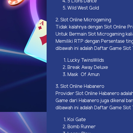
5 Lions Dance
Wild West Gold
2. Slot Online Microgaming
Tidak kalahnya dengan Slot Online Pr
Untuk Bermain Slot Microgaming kal
Memiliki RTP dengan Persentase ting
dibawah ini adalah Daftar Game Slo
Lucky TwinsWilds
Break Away Deluxe
Mask Of Amun
3. Slot Online Habanero
Provider Slot Online Habanero adala
Game dari Habanero juga dikenal ba
dibawah ini adalah Daftar Game Slot
Koi Gate
Bomb Runner