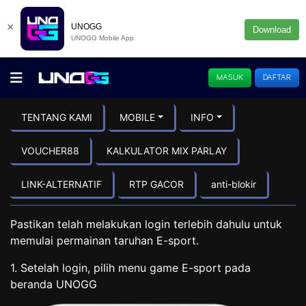
×
UNOGG
Download
UNOGG Mobile App
MASUK
DAFTAR
TENTANG KAMI
MOBILE
INFO
VOUCHER88
KALKULATOR MIX PARLAY
LINK-ALTERNATIF
RTP GACOR
anti-blokir
Pastikan telah melakukan login terlebih dahulu untuk
memulai permainan taruhan E-sport.
1. Setelah login, pilih menu game E-sport pada
beranda UNOGG