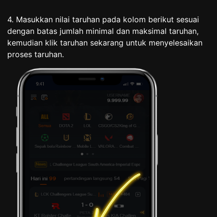
4. Masukkan nilai taruhan pada kolom berikut sesuai
dengan batas jumlah minimal dan maksimal taruhan,
kemudian klik taruhan sekarang untuk menyelesaikan
proses taruhan.