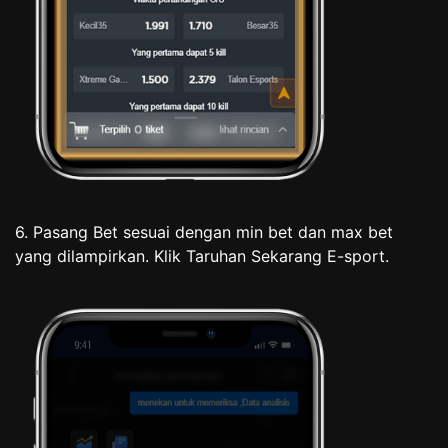
6. Pasang Bet sesuai dengan min bet dan max bet
yang dilampirkan. Klik Taruhan Sekarang E-sport.