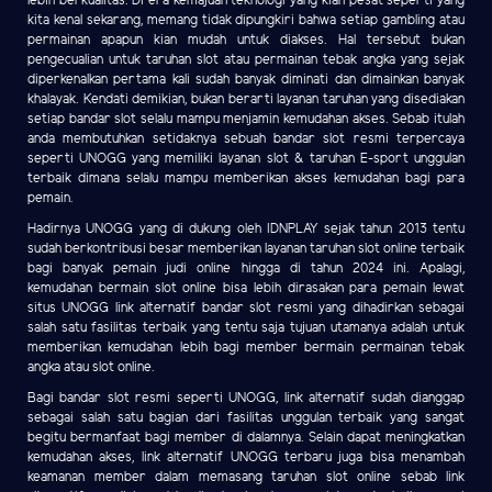
lebih berkualitas. Di era kemajuan teknologi yang kian pesat seperti yang
kita kenal sekarang, memang tidak dipungkiri bahwa setiap gambling atau
permainan apapun kian mudah untuk diakses. Hal tersebut bukan
pengecualian untuk taruhan slot atau permainan tebak angka yang sejak
diperkenalkan pertama kali sudah banyak diminati dan dimainkan banyak
khalayak. Kendati demikian, bukan berarti layanan taruhan yang disediakan
setiap bandar slot selalu mampu menjamin kemudahan akses. Sebab itulah
anda membutuhkan setidaknya sebuah bandar slot resmi terpercaya
seperti UNOGG yang memiliki layanan slot & taruhan E-sport unggulan
terbaik dimana selalu mampu memberikan akses kemudahan bagi para
pemain.
Hadirnya UNOGG yang di dukung oleh IDNPLAY sejak tahun 2013 tentu
sudah berkontribusi besar memberikan layanan taruhan slot online terbaik
bagi banyak pemain judi online hingga di tahun 2024 ini. Apalagi,
kemudahan bermain slot online bisa lebih dirasakan para pemain lewat
situs UNOGG link alternatif bandar slot resmi yang dihadirkan sebagai
salah satu fasilitas terbaik yang tentu saja tujuan utamanya adalah untuk
memberikan kemudahan lebih bagi member bermain permainan tebak
angka atau slot online.
Bagi bandar slot resmi seperti UNOGG, link alternatif sudah dianggap
sebagai salah satu bagian dari fasilitas unggulan terbaik yang sangat
begitu bermanfaat bagi member di dalamnya. Selain dapat meningkatkan
kemudahan akses, link alternatif UNOGG terbaru juga bisa menambah
keamanan member dalam memasang taruhan slot online sebab link