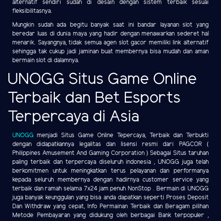
alternatif sendiri sudah di desain dengan sistem terbaik sesuai
fleksibilitasnya.
Mungkin sudah ada begitu banyak saat ini bandar layanan slot yang
beredar luas di dunia maya yang hadir dengan menawarkan sederet hal
menarik. Sayangnya, tidak semua agen slot gacor memiliki link alternatif
sehingga tak cukup jadi jaminan buat membernya bisa mudah dan aman
bermain slot di dalamnya.
UNOGG Situs Game Online
Terbaik dan Bet Esports
Terpercaya di Asia
UNOGG
menjadi Situs Game Online Tepercaya, Terbaik dan Terbukti
dengan didapatkannya legalitas dan lisensi resmi dari PAGCOR (
Philippines Amusement And Gaming Corporation ) Sebagai Situs taruhan
paling terbaik dan terpercaya diseluruh indonesia , UNOGG juga telah
berkomitmen untuk meningkatkan terus pelayanan dan performanya
kepada seluruh membernya dengan hadirnya customer service yang
terbaik dan ramah selama 7x24 jam penuh NonStop . Bermain di UNOGG
juga banyak keunggulan yang bisa anda dapatkan seperti Proses Deposit
Dan Withdraw yang cepat, Info Permainan Terbaik dan Beragam pilihan
Metode Pembayaran yang didukung oleh berbagai Bank terpopuler ,