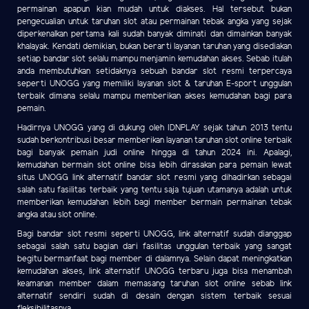
permainan apapun kian mudah untuk diakses. Hal tersebut bukan
pengecualian untuk taruhan slot atau permainan tebak angka yang sejak
diperkenalkan pertama kali sudah banyak diminati dan dimainkan banyak
khalayak. Kendati demikian, bukan berarti layanan taruhan yang disediakan
setiap bandar slot selalu mampu menjamin kemudahan akses. Sebab itulah
anda membutuhkan setidaknya sebuah bandar slot resmi terpercaya
seperti UNOGG yang memiliki layanan slot & taruhan E-sport unggulan
terbaik dimana selalu mampu memberikan akses kemudahan bagi para
pemain.
Hadirnya UNOGG yang di dukung oleh IDNPLAY sejak tahun 2013 tentu
sudah berkontribusi besar memberikan layanan taruhan slot online terbaik
bagi banyak pemain judi online hingga di tahun 2024 ini. Apalagi,
kemudahan bermain slot online bisa lebih dirasakan para pemain lewat
situs UNOGG link alternatif bandar slot resmi yang dihadirkan sebagai
salah satu fasilitas terbaik yang tentu saja tujuan utamanya adalah untuk
memberikan kemudahan lebih bagi member bermain permainan tebak
angka atau slot online.
Bagi bandar slot resmi seperti UNOGG, link alternatif sudah dianggap
sebagai salah satu bagian dari fasilitas unggulan terbaik yang sangat
begitu bermanfaat bagi member di dalamnya. Selain dapat meningkatkan
kemudahan akses, link alternatif UNOGG terbaru juga bisa menambah
keamanan member dalam memasang taruhan slot online sebab link
alternatif sendiri sudah di desain dengan sistem terbaik sesuai
fleksibilitasnya.