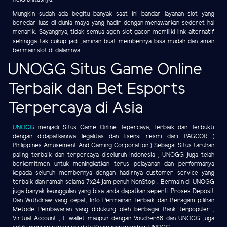
Mungkin sudah ada begitu banyak saat ini bandar layanan slot yang
beredar luas di dunia maya yang hadir dengan menawarkan sederet hal
menarik. Sayangnya, tidak semua agen slot gacor memiliki link alternatif
sehingga tak cukup jadi jaminan buat membernya bisa mudah dan aman
bermain slot di dalamnya.
UNOGG Situs Game Online
Terbaik dan Bet Esports
Terpercaya di Asia
UNOGG
menjadi Situs Game Online Tepercaya, Terbaik dan Terbukti
dengan didapatkannya legalitas dan lisensi resmi dari PAGCOR (
Philippines Amusement And Gaming Corporation ) Sebagai Situs taruhan
paling terbaik dan terpercaya diseluruh indonesia , UNOGG juga telah
berkomitmen untuk meningkatkan terus pelayanan dan performanya
kepada seluruh membernya dengan hadirnya customer service yang
terbaik dan ramah selama 7x24 jam penuh NonStop . Bermain di UNOGG
juga banyak keunggulan yang bisa anda dapatkan seperti Proses Deposit
Dan Withdraw yang cepat, Info Permainan Terbaik dan Beragam pilihan
Metode Pembayaran yang didukung oleh berbagai Bank terpopuler ,
Virtual Account , E wallet maupun dengan Voucher88 dan UNOGG juga