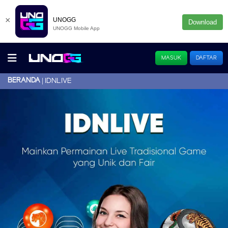
×
UNOGG
Download
UNOGG Mobile App
MASUK
DAFTAR
BERANDA
IDNLIVE