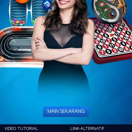
MAIN SEKARANG
VIDEO TUTORIAL
LINK-ALTERNATIF